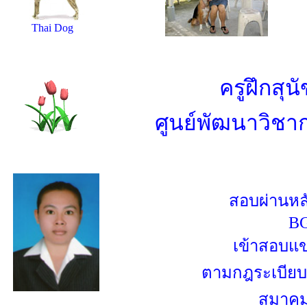
Thai Dog
ครูฝึกสุน
ศูนย์พัฒนาวิชา
สอบผ่าน
หล
BG
เข้าสอบแข่
ตามกฎ
ระเบียบ
สมาคม