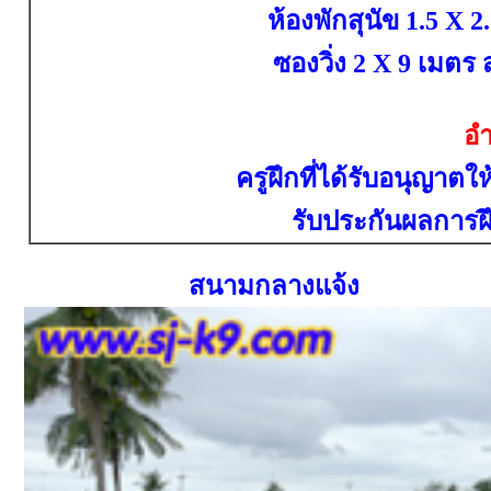
ห้องพักสุนัข
1.5
X
2
ซองวิ่ง 2
X 9
เมตร ส
อ
ครูฝึกที่ได้รับอนุญาต
รับประกันผลการ
สนามกลางแจ้ง