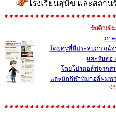
โรงเรียนสุนัข และสถานรับ
รับติวเข้
ภาค
โดยครูที่มีประสบการณ์จา
และรับสอ
โดยโปรกอล์ฟจากส
และนักกีฬาทีมกอล์ฟมหาว
08