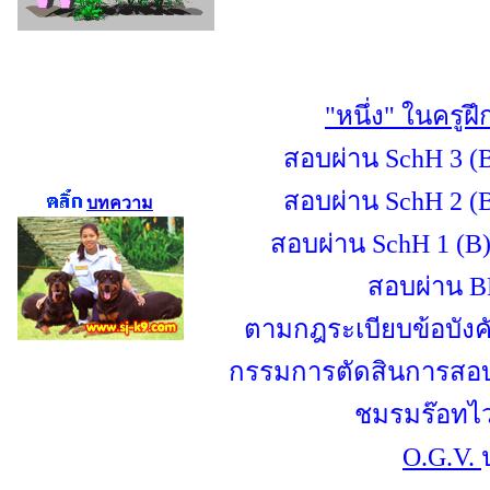
"หนึ่ง" ในครูฝึ
สอบผ่าน
SchH 3 (
สอบผ่าน
SchH 2 (
บทความ
สอบผ่าน
SchH 1 (B
สอบผ่าน
B
ตามกฎระเบียบข้อบัง
กรรมการตัดสินการสอ
ชมรมร๊อทไว
O.G.V.