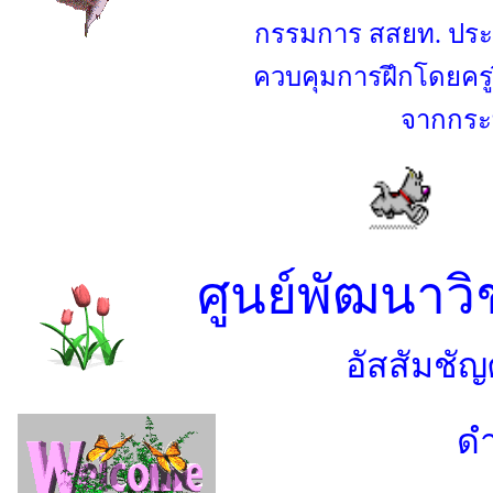
กรรมการ สสยท. ประ
ควบคุมการฝึกโดยครูฝึ
จากกระ
ศูนย์พัฒนาวิ
อัสสัมชัญ
ด