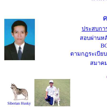
ค
ประสบการณ
สอบผ่าน
หล
BG
ตามกฎ
ระเบียบ
สมาคม
Siberian Husky